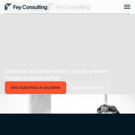
FÜR DEN DEUTSCHEN MITTELSTAND
Entwickle das Unternehmen, das die anderen
morgen kopieren wollen.
ERSTGESPRÄCH SICHERN
MEHR ERFAHREN