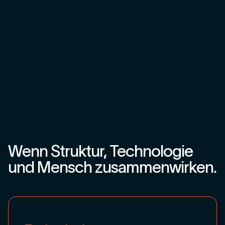
werden.
Mensch
Der Hebel, an dem die meisten KI-Projekte scheitern: der
Mensch. Technologie verändert nichts, solange das Team
nicht mitzieht. Wir arbeiten an Haltung, Gewohnheiten und
Führung, damit neue Prozesse und KI wirklich gelebt
werden – nicht nur eingeführt. So wird aus anfänglicher
Motivation echte Veränderung, die auch nach dem
Workshop bleibt.
Wenn Struktur, Technologie
und Mensch zusammenwirken.