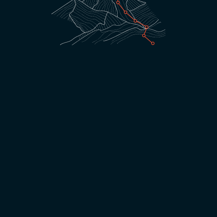
Strukturen, die Klarheit schaffen
1
Prozesse
, die entlasten statt belasten
2
Automatisierungen
, die Kosten senkt
3