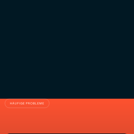
Teams
, die Verantwortung übernehmen
4
Kundenbeziehungen
, die profitabel bleiben
5
Unternehmen
, die sich selbst steuern
6
Eine Führung
, die wieder gestaltet statt
7
verwaltet
HÄUFIGE PROBLEME