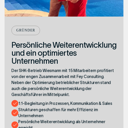
GRÜNDER
Persönliche Weiterentwicklung
und ein optimiertes
Unternehmen
Der SHK-Betrieb Wiesmann mit 15 Mitarbeitern profitiert
von der engen Zusammenarbeit mit Fey Consulting.
Neben der Optimierung betrieblicher Strukturen stand
auch die persönliche Weiterentwicklung der
Wir sind Fey Consulting
Geschäftsführer im Mittelpunkt.
1:1-Begleitung in Prozessen, Kommunikation & Sales
Strukturen geschaffen für mehr Effizienz im
Unternehmen
Persönliche Weiterentwicklung als Unternehmer
erreicht